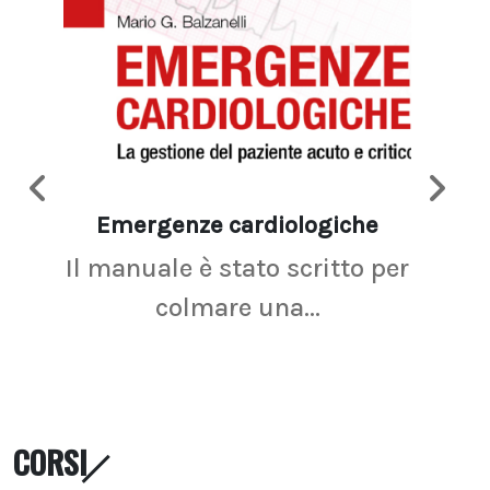
Emergenze cardiologiche
Ima
Il manuale è stato scritto per
La r
colmare una...
CORSI