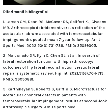
Riferimenti bibliografici
1. Larson CM, Dean RS, McGaver RS, Seiffert KJ, Giveans
MR. Arthroscopic debridement versus refixation of the
acetabular labrum associated with femoroacetabular
impingement: updated mean 7-year follow-up. Am J
Sports Med. 2022;50(3):731-738. PMID: 35099305.
2. Maldonado DR, Kyin C, Chen SL, et al. In search of
labral restoration function with hip arthroscopy:
outcomes of hip labral reconstruction versus labral
repair: a systematic review. Hip Int. 2021;31(6):704-713.
PMID: 33090881.
3. Karthikeyan S, Roberts S, Griffin D. Microfracture for
acetabular chondral defects in patients with
femoroacetabular impingement: results at second-look
arthroscopic surgery. Am J Sports Med.