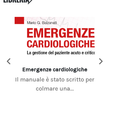
Emergenze cardiologiche
Ima
Il manuale è stato scritto per
La r
colmare una...