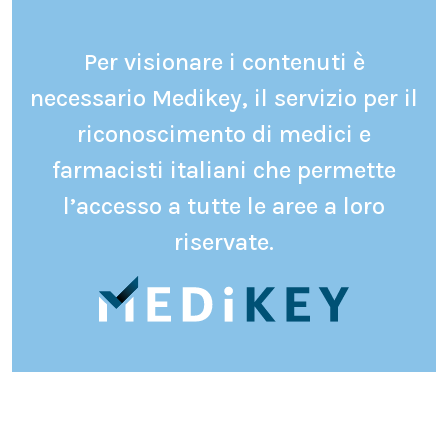
Per visionare i contenuti è
necessario Medikey, il servizio per il
riconoscimento di medici e
farmacisti italiani che permette
l’accesso a tutte le aree a loro
riservate.