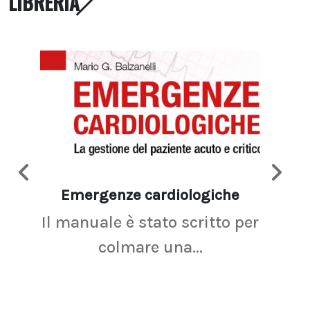
LIBRERIA
Emergenze cardiologiche
Ima
Il manuale è stato scritto per
La r
colmare una...