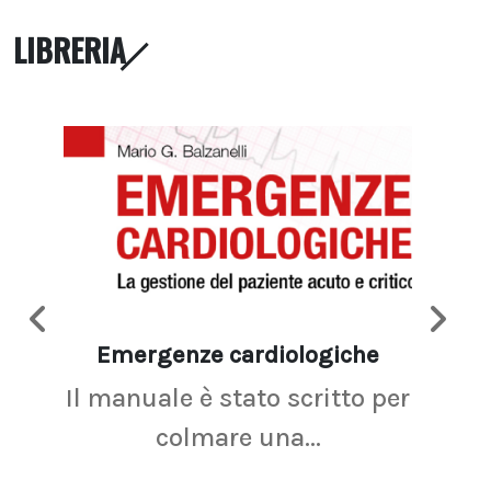
LIBRERIA
Emergenze cardiologiche
Ima
Il manuale è stato scritto per
La r
colmare una...