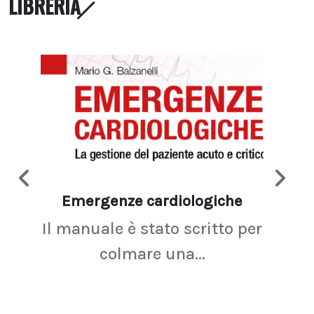
LIBRERIA
Emergenze cardiologiche
Ima
Il manuale è stato scritto per
La r
colmare una...