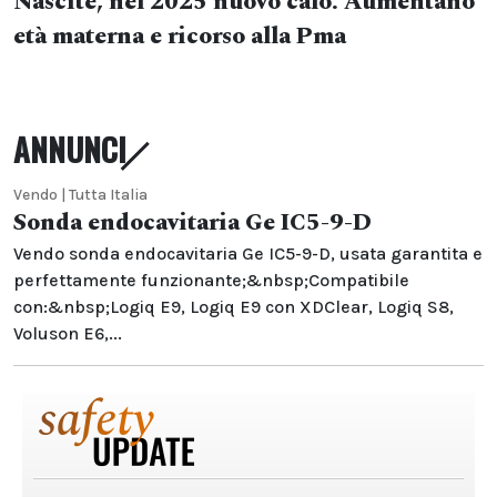
Nascite, nel 2025 nuovo calo. Aumentano
età materna e ricorso alla Pma
ANNUNCI
Vendo | Tutta Italia
Sonda endocavitaria Ge IC5-9-D
Vendo sonda endocavitaria Ge IC5-9-D, usata garantita e
perfettamente funzionante;&nbsp;Compatibile
con:&nbsp;Logiq E9, Logiq E9 con XDClear, Logiq S8,
Voluson E6,...