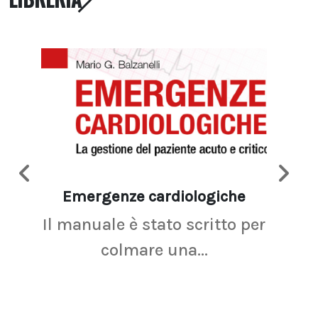
Emergenze cardiologiche
Ima
Il manuale è stato scritto per
La r
colmare una...