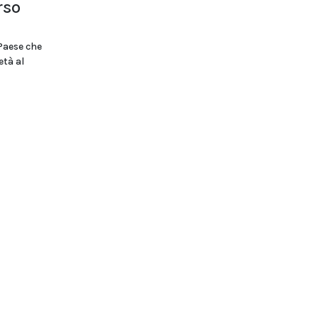
rso
 Paese che
età al