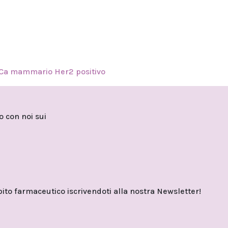
Ca mammario Her2 positivo
to con noi sui
o farmaceutico iscrivendoti alla nostra Newsletter!