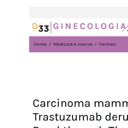
Home
Medicina e ricerca
Farmaci
Carcinoma mamm
Trastuzumab deru