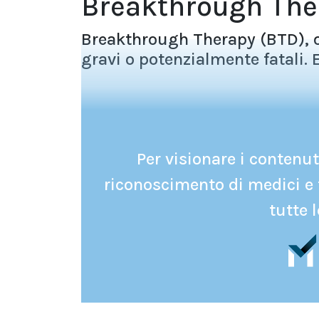
Breakthrough The
Breakthrough Therapy (BTD), os
gravi o potenzialmente fatali. E
Per visionare i contenuti
riconoscimento di medici e 
tutte l