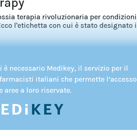
rapy
sia terapia rivoluzionaria per condizioni
cco l'etichetta con cui è stato designato il
 è necessario Medikey, il servizio per il
farmacisti italiani che permette l’accesso
e aree a loro riservate.