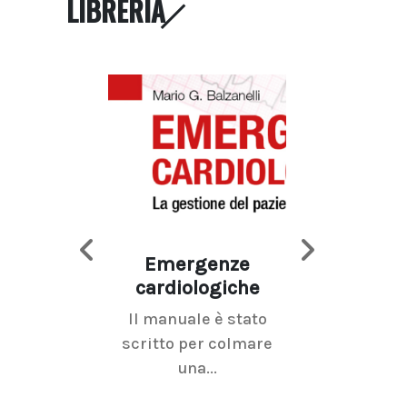
LIBRERIA
Emergenze
Imaging d
cardiologiche
mammel
Il manuale è stato
La radiolo
scritto per colmare
senologica inc
una...
ramo dell'imagi