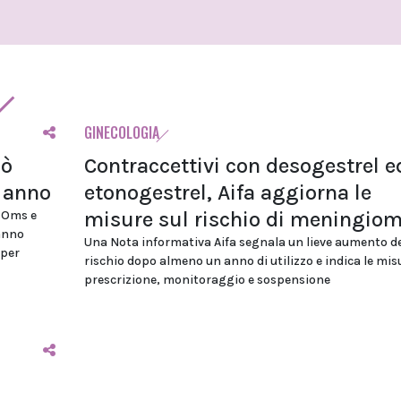
GINECOLOGIA
uò
Contraccettivi con desogestrel e
i anno
etonogestrel, Aifa aggiorna le
misure sul rischio di meningio
, Oms e
anno
Una Nota informativa Aifa segnala un lieve aumento de
 per
rischio dopo almeno un anno di utilizzo e indica le mis
prescrizione, monitoraggio e sospensione