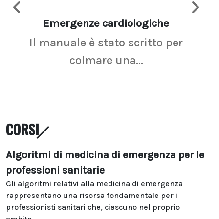
Emergenze cardiologiche
Ima
Il manuale è stato scritto per
La r
colmare una...
CORSI
Algoritmi di medicina di emergenza per le
professioni sanitarie
Gli algoritmi relativi alla medicina di emergenza
rappresentano una risorsa fondamentale per i
professionisti sanitari che, ciascuno nel proprio
ambito...