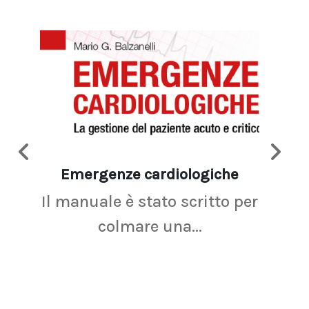
Emergenze cardiologiche
Ima
Il manuale è stato scritto per
La r
colmare una...