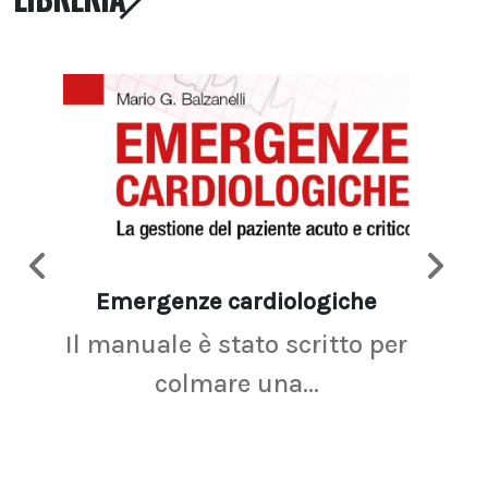
Emergenze cardiologiche
Ima
Il manuale è stato scritto per
La r
colmare una...