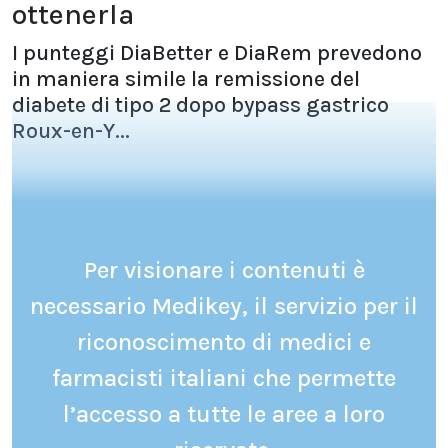
ottenerla
I punteggi DiaBetter e DiaRem prevedono
in maniera simile la remissione del
diabete di tipo 2 dopo bypass gastrico
Roux-en-Y...
Per visionare i contenuti è
necessario Medikey, il servizio per il
riconoscimento di medici e
farmacisti italiani che permette
l’accesso a tutte le aree a loro