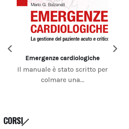
Emergenze cardiologiche
Ima
Il manuale è stato scritto per
La r
colmare una...
CORSI