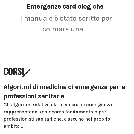
Emergenze cardiologiche
Ima
Il manuale è stato scritto per
La r
colmare una...
CORSI
Algoritmi di medicina di emergenza per le
professioni sanitarie
Gli algoritmi relativi alla medicina di emergenza
rappresentano una risorsa fondamentale per i
professionisti sanitari che, ciascuno nel proprio
ambito...