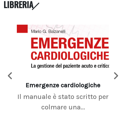
LIBRERIA
Emergenze cardiologiche
Ima
Il manuale è stato scritto per
La r
colmare una...