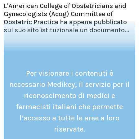
L'American College of Obstetricians and
Gynecologists (Acog) Committee of
Obstetric Practice ha appena pubblicato
sul suo sito istituzionale un documento...
Per visionare i contenuti è
necessario Medikey, il servizio per il
riconoscimento di medici e
farmacisti italiani che permette
l’accesso a tutte le aree a loro
riservate.