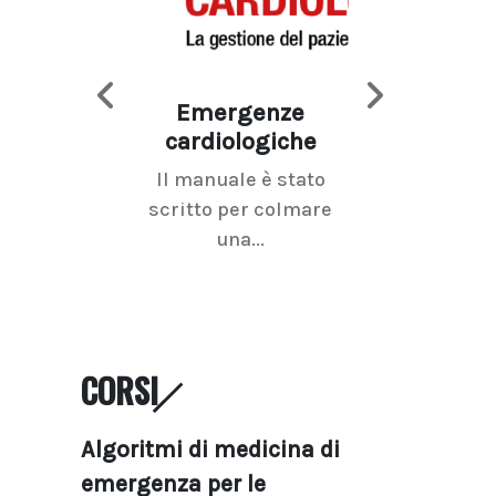
Emergenze
Imaging d
cardiologiche
mammel
Il manuale è stato
La radiolo
scritto per colmare
senologica inc
una...
ramo dell'imagi
CORSI
Algoritmi di medicina di
emergenza per le