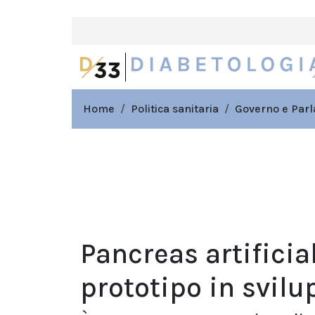
Home
Politica sanitaria
Governo e Par
Pancreas artificia
prototipo in svilu