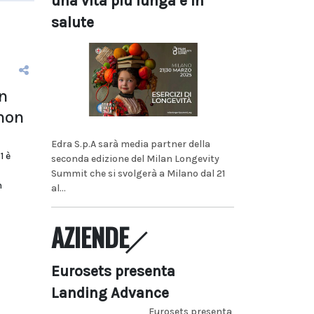
una vita più lunga e in
salute
n
 non
Edra S.p.A sarà media partner della
1 è
seconda edizione del Milan Longevity
Summit che si svolgerà a Milano dal 21
n
al...
AZIENDE
Eurosets presenta
Landing Advance
Eurosets presenta