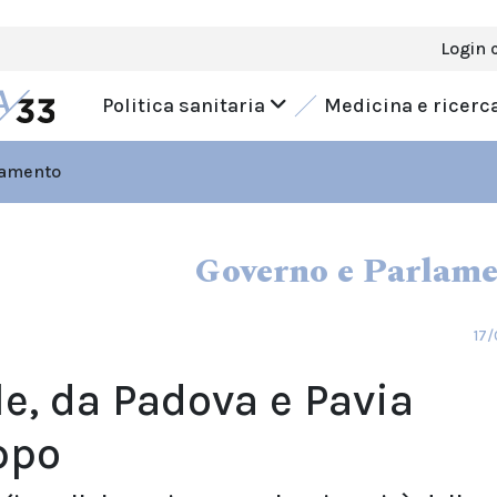
Login 
Politica sanitaria
Medicina e ricerc
lamento
Governo e Parlam
17/
le, da Padova e Pavia
ppo