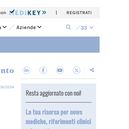
con
|
REGISTRATI
a
Aziende
33
ento
06/2014
Resta aggiornato con noi!
La tua risorsa per news
mediche, riferimenti clinici