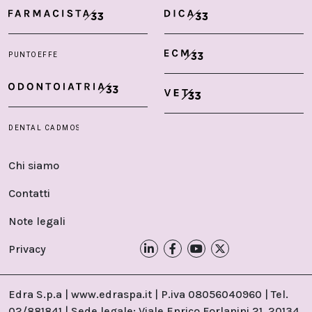
Chi siamo
Contatti
Note legali
Privacy
Edra S.p.a | www.edraspa.it | P.iva 08056040960 | Tel.
02/881841 | Sede legale: Viale Enrico Forlanini 21, 20134