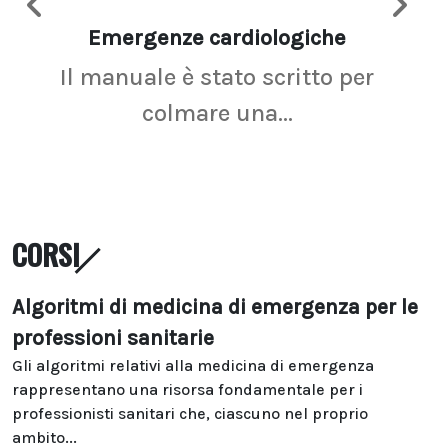
Emergenze cardiologiche
Ima
Il manuale è stato scritto per
La r
colmare una...
CORSI
Algoritmi di medicina di emergenza per le
professioni sanitarie
Gli algoritmi relativi alla medicina di emergenza
rappresentano una risorsa fondamentale per i
professionisti sanitari che, ciascuno nel proprio
ambito...