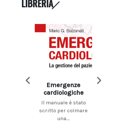
LIBRERIA
Emergenze
Imaging d
cardiologiche
mammel
Il manuale è stato
La radiolo
scritto per colmare
senologica inc
una...
ramo dell'imagi