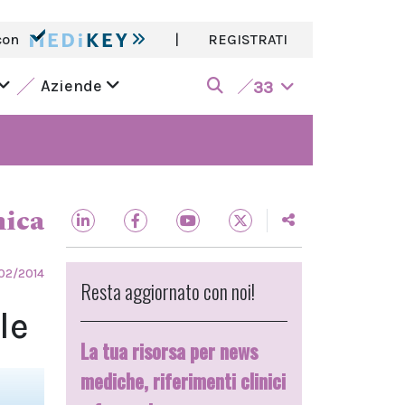
con
|
REGISTRATI
Aziende
33
nica
02/2014
Resta aggiornato con noi!
le
La tua risorsa per news
mediche, riferimenti clinici