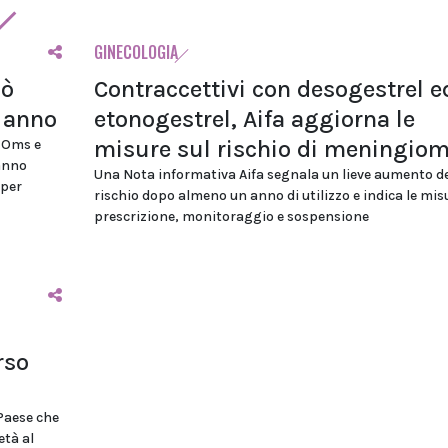
GINECOLOGIA
uò
Contraccettivi con desogestrel e
i anno
etonogestrel, Aifa aggiorna le
misure sul rischio di meningio
, Oms e
anno
Una Nota informativa Aifa segnala un lieve aumento de
 per
rischio dopo almeno un anno di utilizzo e indica le mis
prescrizione, monitoraggio e sospensione
rso
 Paese che
età al