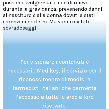
possono svolgere un ruolo di rilievo
durante la gravidanza, prevenendo danni
al nascituro e alla donna dovuti a stati
carenziali materni. Ma vanno evitati i
sovradosaggi
Per visionare i contenuti è
necessario Medikey, il servizio per il
riconoscimento di medici e
farmacisti italiani che permette
l’accesso a tutte le aree a loro
riservate.