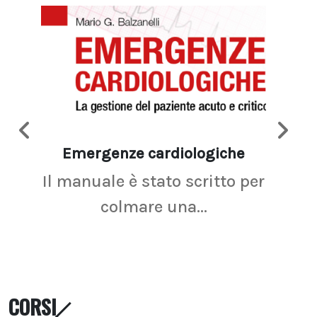
Emergenze cardiologiche
Ima
Il manuale è stato scritto per
La r
colmare una...
CORSI