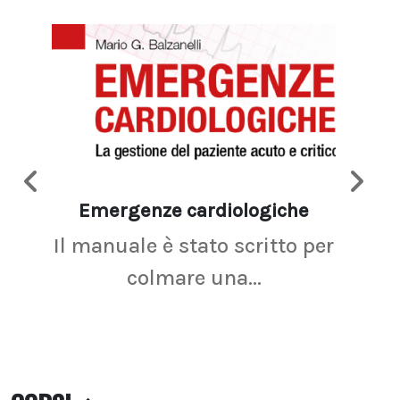
Emergenze cardiologiche
Ima
Il manuale è stato scritto per
La r
colmare una...