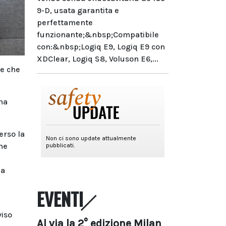
9-D, usata garantita e
perfettamente
funzionante;&nbsp;Compatibile
con:&nbsp;Logiq E9, Logiq E9 con
XDClear, Logiq S8, Voluson E6,...
le che
ha
erso la
che
la
EVENTI
viso
Al via la 2° edizione Milan