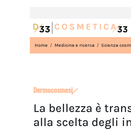
Home
Medicina e ricerca
Scienza cosm
Dermocosmesi
La bellezza è tra
alla scelta degli i