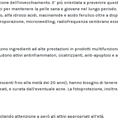
one dell'invecchiamento. E’ più orientata a prevenire quest
fici per mantenere la pelle sana e giovane nel lungo periodo.
o, alfa idrossi acidi, niacinamide e acido ferulico oltre a disp
lettroporazione, microneedling, radiofrequenza sembrano esse
ligono ingredienti ad alte prestazioni in prodotti multifunziona
dono attivi antinfiammatori, cicatrizzanti, anti-apoptosi e a
scenti fino alla metà dei 20 anni), hanno bisogno di tenere
cati, e curata dall’eventuale acne. La fotoprotezione, inoltre
tando attenzione a però gli attivi appropriati all’età.