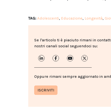
TAG:
Adolescenti
,
Educazione
,
Longevità
,
Gio
Se l'articolo ti è piaciuto rimani in contat
nostri canali social seguendoci su:
Oppure rimani sempre aggiornato in ambit
ISCRIVITI