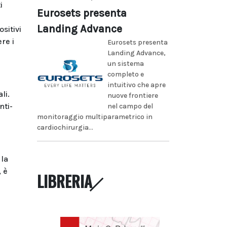
i
Eurosets presenta
Landing Advance
ositivi
re i
Eurosets presenta
Landing Advance,
un sistema
completo e
intuitivo che apre
li.
nuove frontiere
nti-
nel campo del
monitoraggio multiparametrico in
cardiochirurgia...
 la
, è
LIBRERIA