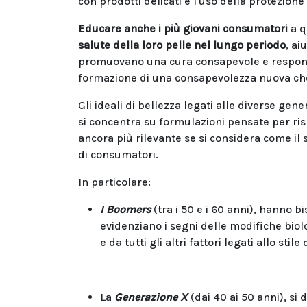
con prodotti delicati e l'uso della protezione
Educare anche i più giovani consumatori
a 
salute della loro pelle nel lungo periodo
, ai
promuovano una cura consapevole e responsab
formazione di una consapevolezza nuova che 
Gli ideali di bellezza legati alle diverse gene
si concentra su formulazioni pensate per ris
ancora più rilevante se si considera come il 
di consumatori.
In particolare:
I Boomers
(tra i 50 e i 60 anni), hanno b
evidenziano i segni delle modifiche bio
e da tutti gli altri fattori legati allo stil
La
Generazione X
(dai 40 ai 50 anni), si 