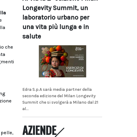
Longevity Summit, un
lla
laboratorio urbano per
e
una vita più lunga e in
lla
salute
io che
nta
egmenti
Edra S.p.A sarà media partner della
ing
seconda edizione del Milan Longevity
izione
Summit che si svolgerà a Milano dal 21
al...
AZIENDE
 pelle,