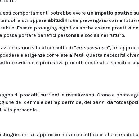
 solare.
questi comportamenti potrebbe avere un
impatto positivo su
utandoli a sviluppare
abitudini
che prevengano danni futuri 
ile. Essere pro-aging significa anche essere proattivi ne
possa portare benefici personali e sociali nel futuro.
razioni danno vita al concetto di "
cronocosmesi
", un approcc
pondere a esigenze correlate all'età. Questa necessità dive
settore sviluppi e promuova prodotti destinati a specifici s
isogno di prodotti nutrienti e rivitalizzanti. Crono e photo ag
logiche del derma e dell'epidermide, dei danni da fotoespos
e di vita personale.
distingue per un approccio mirato ed efficace alla cura della