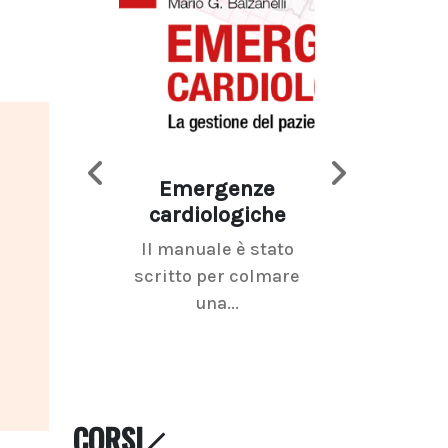
Emergenze
Imaging d
cardiologiche
mammel
Il manuale è stato
La radiolo
scritto per colmare
senologica inc
una...
ramo dell'imagi
CORSI