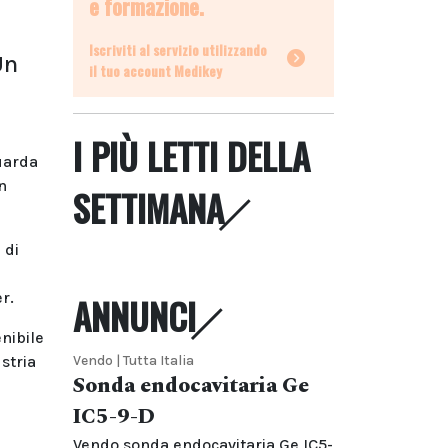
e formazione.
Iscriviti al servizio utilizzando
Un
il tuo account Medikey
I PIÙ LETTI DELLA
uarda
n
SETTIMANA
 di
r.
ANNUNCI
nibile
ustria
Vendo | Tutta Italia
Sonda endocavitaria Ge
IC5-9-D
Vendo sonda endocavitaria Ge IC5-