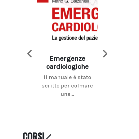
Emergenze
Imaging d
cardiologiche
mammel
Il manuale è stato
La radiolo
scritto per colmare
senologica inc
una...
ramo dell'imagi
CORSI