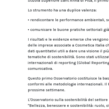
Scuola Superiore Sant’Anna di Pisa, il primo 
Lo strumento ha una duplice valenza:
• rendicontare le performance ambientali, s
• comunicare le buone pratiche settoriali già
I risultati e le evidenze emerse che vengono 
delle imprese associate a Cosmetica Italia c
dati quantitativi utili a dare una visione il 
tematiche di sostenibilità. Sono stati utiliz
internazionali di reporting (Global Reportin
comunicativa.
Questo primo Osservatorio costituisce la bas
conformi alle metodologie internazionali. Il
prossime settimane.
L'Osservatorio sulla sostenibilità del setto
"Bellezza, benessere e sostenibilità: ruolo, ob