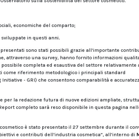
Osservatorio sulla Sostenibilità del settore cosmetico.
ociali, economiche del comparto;
 sviluppate in questi anni.
presentati sono stati possibili grazie all’importante contrib
he, attraverso una survey, hanno fornito informazioni qualita
più possibile completa ed esaustiva del settore relativamente 
zati come riferimento metodologico i principali standard
g Initiative - GRI) che consentono comparabilità e accuratez
e per la redazione futura di nuove edizioni ampliate, strutt
 Report completo sarà reso disponibile in questa pagina nell
re cosmetico è stato presentato il 27 settembre durante il co
iettivi e contributi dell’industria cosmetica”, all’interno di
M