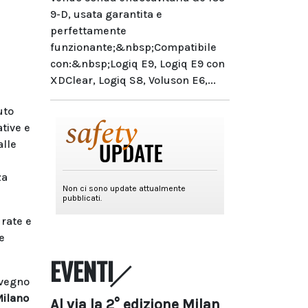
9-D, usata garantita e
perfettamente
funzionante;&nbsp;Compatibile
con:&nbsp;Logiq E9, Logiq E9 con
XDClear, Logiq S8, Voluson E6,...
uto
tive e
alle
za
urate e
e
EVENTI
nvegno
ilano
Al via la 2° edizione Milan