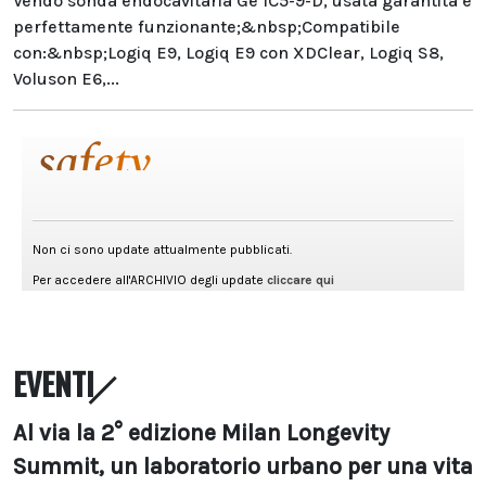
Vendo sonda endocavitaria Ge IC5-9-D, usata garantita e
perfettamente funzionante;&nbsp;Compatibile
con:&nbsp;Logiq E9, Logiq E9 con XDClear, Logiq S8,
Voluson E6,...
EVENTI
Al via la 2° edizione Milan Longevity
Summit, un laboratorio urbano per una vita