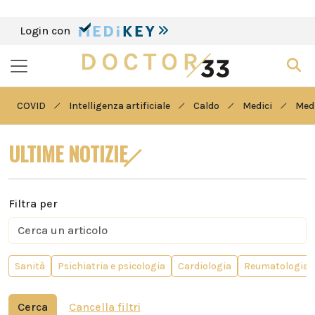
Login con
COVID
Intelligenza artificiale
Caldo
Medici
Medi
ULTIME NOTIZIE
Filtra per
Sanità
Psichiatria e psicologia
Cardiologia
Reumatologia
Cerca
Cancella filtri