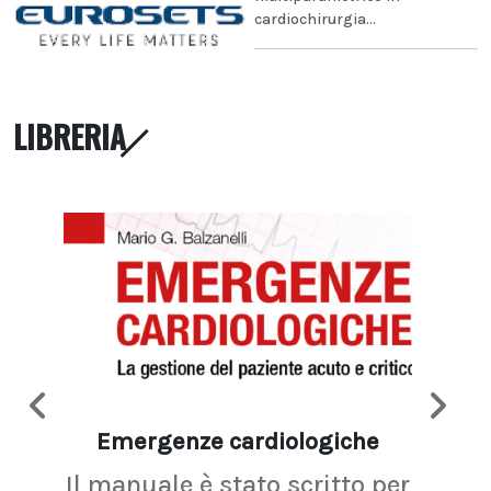
cardiochirurgia...
LIBRERIA
Emergenze cardiologiche
Ima
Il manuale è stato scritto per
La r