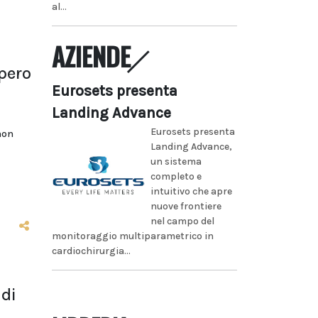
al...
AZIENDE
upero
Eurosets presenta
Landing Advance
Eurosets presenta
non
Landing Advance,
un sistema
completo e
intuitivo che apre
nuove frontiere
nel campo del
monitoraggio multiparametrico in
cardiochirurgia...
 di