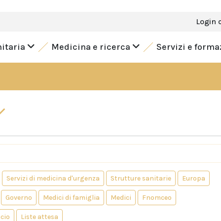
Login 
nitaria
Medicina e ricerca
Servizi e form
Servizi di medicina d'urgenza
Strutture sanitarie
Europa
Governo
Medici di famiglia
Medici
Fnomceo
ncio
Liste attesa