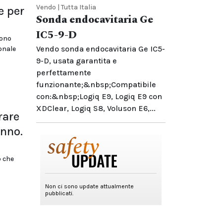
Vendo | Tutta Italia
e per
Sonda endocavitaria Ge
IC5-9-D
cono
Vendo sonda endocavitaria Ge IC5-
ionale
9-D, usata garantita e
perfettamente
funzionante;&nbsp;Compatibile
con:&nbsp;Logiq E9, Logiq E9 con
XDClear, Logiq S8, Voluson E6,...
rare
anno.
o che