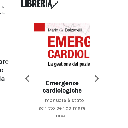
LIBRERIA
ri,
...
are
no
ia
Emergenze
Imaging d
cardiologiche
mammel
Il manuale è stato
La radiolo
scritto per colmare
senologica inc
una...
ramo dell'imagi