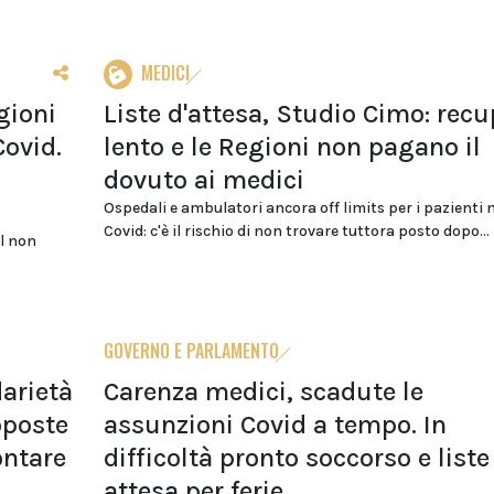
MEDICI
gioni
Liste d'attesa, Studio Cimo: rec
Covid.
lento e le Regioni non pagano il
dovuto ai medici
Ospedali e ambulatori ancora off limits per i pazienti 
Covid: c'è il rischio di non trovare tuttora posto dopo...
il non
GOVERNO E PARLAMENTO
darietà
Carenza medici, scadute le
oposte
assunzioni Covid a tempo. In
ontare
difficoltà pronto soccorso e liste
attesa per ferie