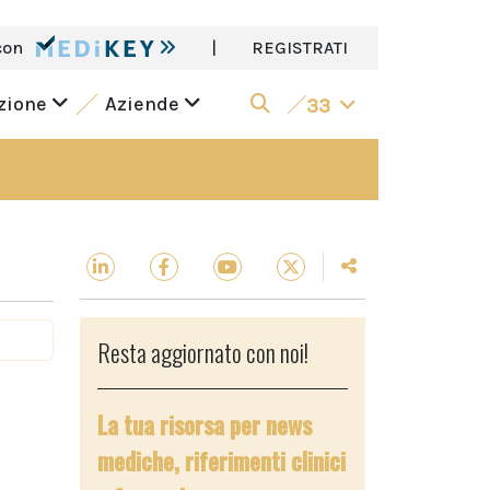
con
|
REGISTRATI
azione
Aziende
33
Resta aggiornato con noi!
La tua risorsa per news
mediche, riferimenti clinici