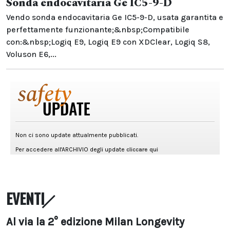
Sonda endocavitaria Ge IC5-9-D
Vendo sonda endocavitaria Ge IC5-9-D, usata garantita e
perfettamente funzionante;&nbsp;Compatibile
con:&nbsp;Logiq E9, Logiq E9 con XDClear, Logiq S8,
Voluson E6,...
EVENTI
Al via la 2° edizione Milan Longevity