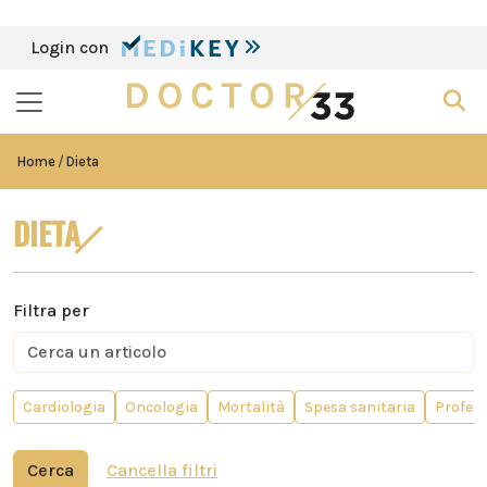
Login con
Home
Dieta
DIETA
Filtra per
Cardiologia
Oncologia
Mortalità
Spesa sanitaria
Profess
Cerca
Cancella filtri