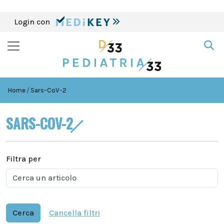
Login con
Home
Sars-CoV-2
SARS-COV-2
Filtra per
Cerca
Cancella filtri