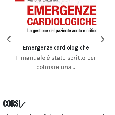
Emergenze cardiologiche
Ima
Il manuale è stato scritto per
La r
colmare una...
CORSI