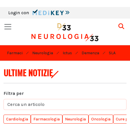
Login con
Farmaci
Neurologia
Ictus
Demenza
SLA
ULTIME NOTIZIE
Filtra per
Cardiologia
Farmacologia
Neurologia
Oncologia
Cure pa