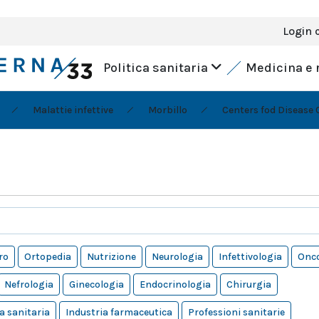
Login 
Politica sanitaria
Medicina e 
Malattie infettive
Morbillo
Centers fod Disease 
ro
Ortopedia
Nutrizione
Neurologia
Infettivologia
Onco
Nefrologia
Ginecologia
Endocrinologia
Chirurgia
a sanitaria
Industria farmaceutica
Professioni sanitarie