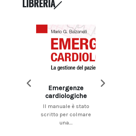
LIBRERIA
Emergenze
Imaging d
cardiologiche
mammel
Il manuale è stato
La radiolo
scritto per colmare
senologica inc
una...
ramo dell'imagi