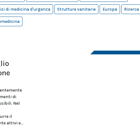
izi di medicina d'urgenza
Strutture sanitarie
Europa
Ricerca
emedicina
lio
one
ecentemente
menti di
sibili. Nel
rre il
e attivi e...