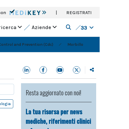
con
|
REGISTRATI
ricerca
Aziende
33
Control and Prevention (Cdc)
Morbillo
Resta aggiornato con noi!
logia
La tua risorsa per news
mediche, riferimenti clinici