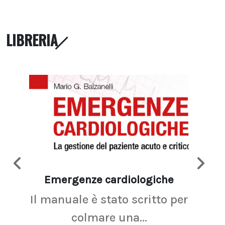
LIBRERIA
Emergenze cardiologiche
Ima
Il manuale è stato scritto per
La r
colmare una...