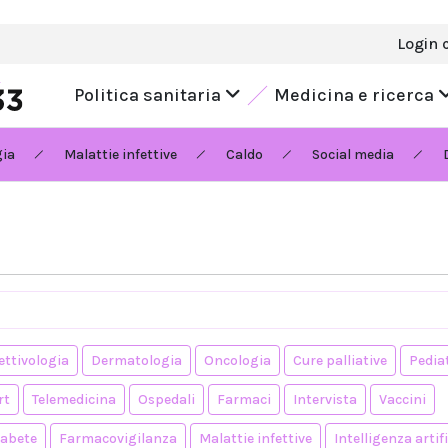
Login 
Politica sanitaria
Medicina e ricerca
gia
Malattie infettive
Caldo
Social media
ettivologia
Dermatologia
Oncologia
Cure palliative
Pedia
rt
Telemedicina
Ospedali
Farmaci
Intervista
Vaccini
iabete
Farmacovigilanza
Malattie infettive
Intelligenza artifi