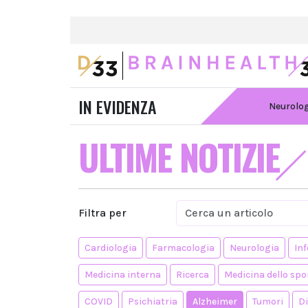
IN EVIDENZA
Neurolo
ULTIME NOTIZIE
Filtra per
Cardiologia
Farmacologia
Neurologia
Inf
Medicina interna
Ricerca
Medicina dello spo
COVID
Psichiatria
Alzheimer
Tumori
D