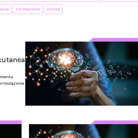
essia
Formazione
Dolore
ocutanea
tamento.
formulazione