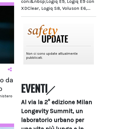
con:&nbsp;Logiq E9, Logiq E9 con
XDClear, Logiq S8, Voluson E6,...
o da
EVENTI
o
nistero
Al via la 2° edizione Milan
Longevity Summit, un
laboratorio urbano per