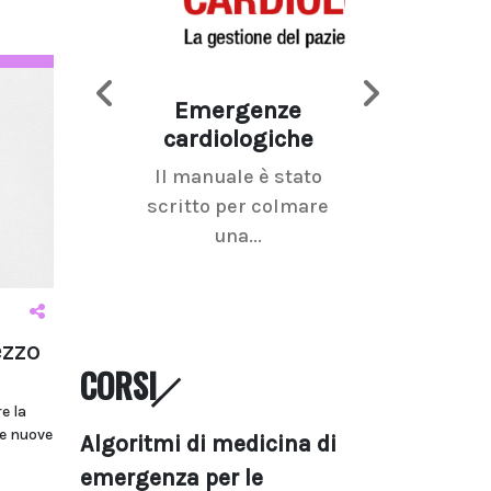
Emergenze
Imaging d
cardiologiche
mammel
Il manuale è stato
La radiolo
scritto per colmare
senologica inc
una...
ramo dell'imagi
ezzo
CORSI
e la
le nuove
Algoritmi di medicina di
emergenza per le