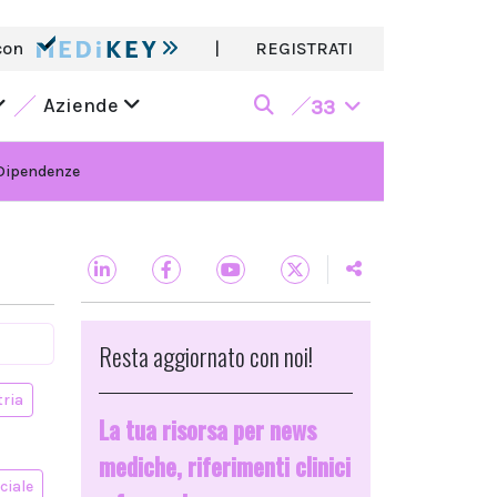
con
|
REGISTRATI
Aziende
33
Dipendenze
Resta aggiornato con noi!
tria
La tua risorsa per news
mediche, riferimenti clinici
ciale