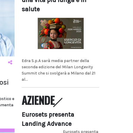
una vita più lunga e in
salute
Edra S.p.A sarà media partner della
seconda edizione del Milan Longevity
Summit che si svolgerà a Milano dal 21
al...
osi
AZIENDE
ostico e
ommenta
Eurosets presenta
Landing Advance
Eurosets presenta