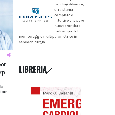
Landing Advance,
un sistema
completo e
intuitivo che apre
nuove frontiere
nel campo del
monitoraggio multiparametrico in
cardiochirurgia...
per
LIBRERIA
rpi
la
i con