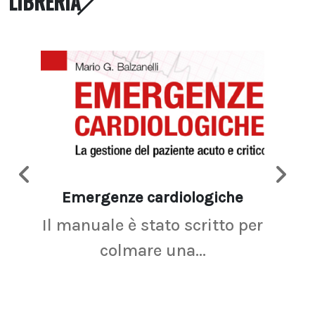
LIBRERIA
Emergenze cardiologiche
Ima
Il manuale è stato scritto per
La r
colmare una...