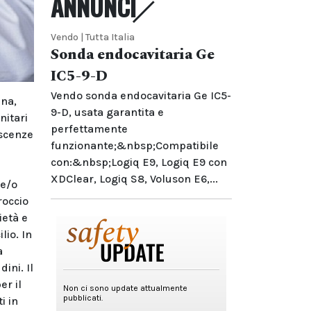
ANNUNCI
Vendo | Tutta Italia
Sonda endocavitaria Ge
IC5-9-D
Vendo sonda endocavitaria Ge IC5-
ana,
9-D, usata garantita e
nitari
perfettamente
oscenze
funzionante;&nbsp;Compatibile
con:&nbsp;Logiq E9, Logiq E9 con
XDClear, Logiq S8, Voluson E6,...
 e/o
roccio
ietà e
lio. In
a
ini. Il
er il
i in