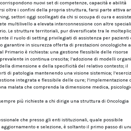
 corrispondono nuovi set di competenze, capacità e abilità
i oltre i confini della propria struttura, farsi parte attiva 
ing, settori oggi scollegati da chi si occupa di cura e assist
rete multilivello a elevata interconnessione con altre speciali
. Le strutture territoriali, pur diversificate tra le molteplic
te il ruolo di setting privilegiati di assistenza per pazienti
 garantire in sicurezza offerta di prestazioni oncologiche 
al Primario è richiesta: una gestione flessibile delle risorse
prevalente in continua crescita; l’adozione di modelli organi
ella dimensione e della specificità del relativo contesto; il
ti di patologia mantenendo una visione sistemica; l’eserciz
stione integrata e flessibile delle cure; l’implementazione 
rsona malata che comprenda la dimensione medica, psicologi
mpre più richieste a chi dirige una struttura di Oncologia
ssionale che presso gli enti istituzionali, quale possibile
, aggiornamento e selezione, è soltanto il primo passo di un