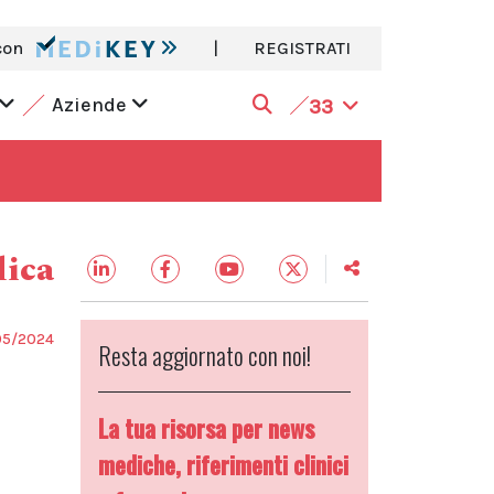
con
|
REGISTRATI
Aziende
33
dica
05/2024
Resta aggiornato con noi!
La tua risorsa per news
mediche, riferimenti clinici