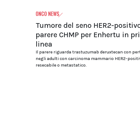
ONCO NEWS
Tumore del seno HER2-positivo
parere CHMP per Enhertu in p
linea
Il parere riguarda trastuzumab deruxtecan con p
negli adulti con carcinoma mammario HER2-positi
resecabile o metastatico.