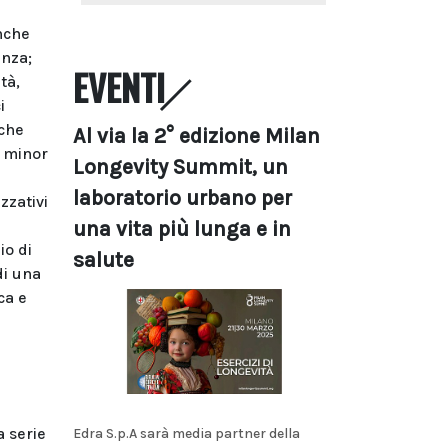
anche
enza;
EVENTI
tà,
i
 che
Al via la 2° edizione Milan
a minor
Longevity Summit, un
laboratorio urbano per
zzativi
una vita più lunga e in
io di
salute
di una
ca e
a serie
Edra S.p.A sarà media partner della