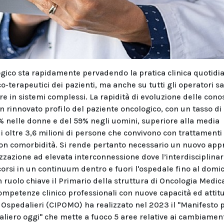
gico sta rapidamente pervadendo la pratica clinica quotidi
o-terapeutici dei pazienti, ma anche su tutti gli operatori sa
re in sistemi complessi. La rapidità di evoluzione delle con
n rinnovato profilo del paziente oncologico, con un tasso di
% nelle donne e del 59% negli uomini, superiore alla media
 oltre 3,6 milioni di persone che convivono con trattamenti
e con comorbidità. Si rende pertanto necessario un nuovo app
zzazione ad elevata interconnessione dove l’interdisciplinar
corsi in un continuum dentro e fuori l'ospedale fino al domici
uolo chiave il Primario della struttura di Oncologia Medic
mpetenze clinico professionali con nuove capacità ed attitud
 Ospedalieri (CIPOMO) ha realizzato nel 2023 il "Manifesto p
liero oggi" che mette a fuoco 5 aree relative ai cambiament