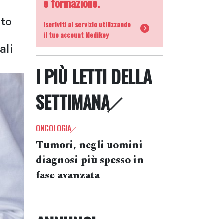
e formazione.
nto
Iscriviti al servizio utilizzando
il tuo account Medikey
ali
I PIÙ LETTI DELLA
SETTIMANA
ONCOLOGIA
Tumori, negli uomini
diagnosi più spesso in
fase avanzata