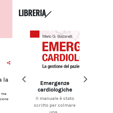
LIBRERIA
a la
Emergenze
Imaging d
cardiologiche
mammel
, ma
Il manuale è stato
La radiolo
esione
scritto per colmare
senologica inc
una...
ramo dell'imagi