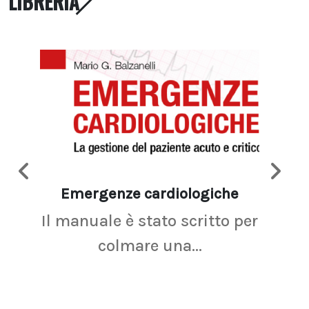
LIBRERIA
Emergenze cardiologiche
Ima
Il manuale è stato scritto per
La r
colmare una...