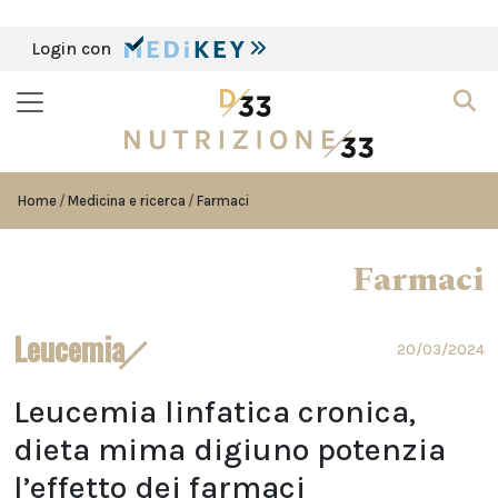
Login con
Home
Medicina e ricerca
Farmaci
Farmaci
Leucemia
20/03/2024
Leucemia linfatica cronica,
dieta mima digiuno potenzia
l’effetto dei farmaci