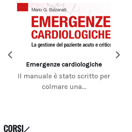
Emergenze cardiologiche
Ima
Il manuale è stato scritto per
La r
colmare una...
CORSI