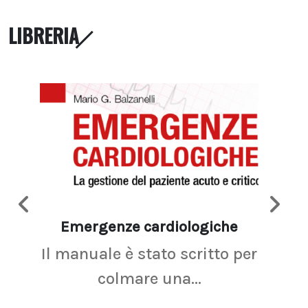
LIBRERIA
Emergenze cardiologiche
Ima
Il manuale è stato scritto per
La r
colmare una...